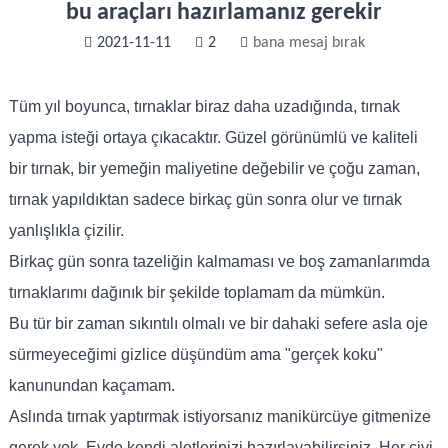
bu araçları hazırlamanız gerekir
2021-11-11
2
bana mesaj bırak
Tüm yıl boyunca, tırnaklar biraz daha uzadığında, tırnak
yapma isteği ortaya çıkacaktır. Güzel görünümlü ve kaliteli
bir tırnak, bir yemeğin maliyetine değebilir ve çoğu zaman,
tırnak yapıldıktan sadece birkaç gün sonra olur ve tırnak
yanlışlıkla çizilir.
Birkaç gün sonra tazeliğin kalmaması ve boş zamanlarımda
tırnaklarımı dağınık bir şekilde toplamam da mümkün.
Bu tür bir zaman sıkıntılı olmalı ve bir dahaki sefere asla oje
sürmeyeceğimi gizlice düşündüm ama "gerçek koku"
kanunundan kaçamam.
Aslında tırnak yaptırmak istiyorsanız manikürcüye gitmenize
gerek yok. Evde kendi aletlerinizi hazırlayabilirsiniz. Her çivi