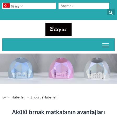

Türkçe

Ana 
Ev
>
Haberler
>
Endüstri Haberleri
Akülü tırnak matkabının avantajları