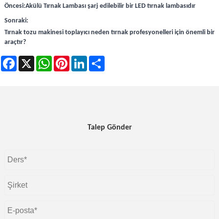
Öncesi:
Akülü Tırnak Lambası şarj edilebilir bir LED tırnak lambasıdır
Sonraki:
Tırnak tozu makinesi toplayıcı neden tırnak profesyonelleri için önemli bir
araçtır?
Facebook
X
WhatsApp
Pinterest
LinkedIn
Share
Talep Gönder