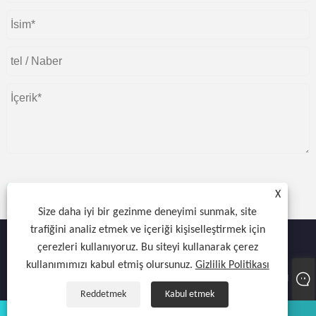
X
göndermek
Size daha iyi bir gezinme deneyimi sunmak, site
trafiğini analiz etmek ve içeriği kişiselleştirmek için
çerezleri kullanıyoruz. Bu siteyi kullanarak çerez
kullanımımızı kabul etmiş olursunuz.
Gizlilik Politikası
Telif Hakkı © 2022 Atocnail Industry Co., limited - Tırnak Kurutucu, Jel
Kurutucu, Tırnak Lambası - Tüm Hakları Saklıdır.
Reddetmek
Kabul etmek
Naber
E-posta