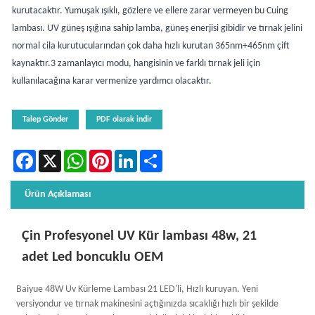
kurutacaktır. Yumuşak ışıklı, gözlere ve ellere zarar vermeyen bu Cuing
lambası. UV güneş ışığına sahip lamba, güneş enerjisi gibidir ve tırnak jelini
normal cila kurutucularından çok daha hızlı kurutan 365nm+465nm çift
kaynaktır.3 zamanlayıcı modu, hangisinin ve farklı tırnak jeli için
kullanılacağına karar vermenize yardımcı olacaktır.
Talep Gönder
PDF olarak indir
Facebook
X
WhatsApp
Pinterest
LinkedIn
Share
Ürün Açıklaması
Çin Profesyonel UV Kür lambası 48w, 21
adet Led boncuklu OEM
Baiyue 48W Uv Kürleme Lambası 21 LED'li, Hızlı kuruyan. Yeni
versiyondur ve tırnak makinesini açtığınızda sıcaklığı hızlı bir şekilde