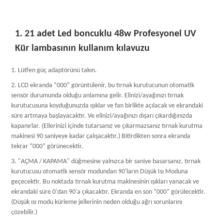
1. 21 adet Led boncuklu 48w Profesyonel UV
Kür lambasının kullanım kılavuzu
1. Lütfen güç adaptörünü takın.
2. LCD ekranda “000” görüntülenir, bu tırnak kurutucunun otomatik
sensör durumunda olduğu anlamına gelir. Elinizi/ayağınızı tırnak
kurutucusuna koyduğunuzda ışıklar ve fan birlikte açılacak ve ekrandaki
süre artmaya başlayacaktır. Ve elinizi/ayağınızı dışarı çıkardığınızda
kapanırlar. (Ellerinizi içinde tutarsanız ve çıkarmazsanız tırnak kurutma
makinesi 90 saniyeye kadar çalışacaktır.) Bitirdikten sonra ekranda
tekrar “000” görünecektir.
3. "AÇMA / KAPAMA" düğmesine yalnızca bir saniye basarsanız, tırnak
kurutucusu otomatik sensör modundan 90'ların Düşük Isı Moduna
geçecektir. Bu noktada tırnak kurutma makinesinin ışıkları yanacak ve
ekrandaki süre 0'dan 90'a çıkacaktır. Ekranda en son “000” görülecektir.
(Düşük ısı modu kürleme jellerinin neden olduğu ağrı sorunlarını
çözebilir.)