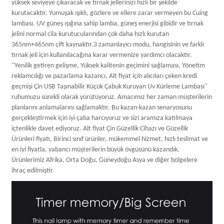
yüksek seviyeye çıkaracak ve tırnak jellerinizi hızlı bir şekilde
kurutacaktır. Yumuşak ışıklı, gözlere ve ellere zarar vermeyen bu Cuing
lambası. UV güneş ışığına sahip lamba, güneş enerjisi gibidir ve tırnak
jelini normal cila kurutucularından çok daha hızlı kurutan
365nm+465nm çift kaynaktır.3 zamanlayıcı modu, hangisinin ve farklı
tırnak jeli için kullanılacağına karar vermenize yardımcı olacaktır.
''Yenilik getiren gelişme, Yüksek kalitenin geçimini sağlaması, Yönetim
reklamcılığı ve pazarlama kazancı, Alt fiyat için alıcıları çeken kredi
geçmişi Çin USB Taşınabilir Küçük Çabuk Kuruyan Uv Kürleme Lambası''
ruhumuzu sürekli olarak yürütüyoruz. Amacımız her zaman müşterilerin
planlarını anlamalarını sağlamaktır. Bu kazan-kazan senaryosunu
gerçekleştirmek için iyi çaba harcıyoruz ve sizi aramıza katılmaya
içtenlikle davet ediyoruz. Alt fiyat Çin Güzellik Cihazı ve Güzellik
Ürünleri fiyatı, Birinci sınıf ürünler, mükemmel hizmet, hızlı teslimat ve
en iyi fiyatla, yabancı müşterilerin büyük övgüsünü kazandık.
Ürünlerimiz Afrika, Orta Doğu, Güneydoğu Asya ve diğer bölgelere
ihraç edilmiştir.