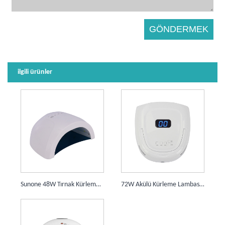
ilgili ürünler
Sunone 48W Tırnak Kürleme Lambası 30 LED'li
72W Akülü Kürleme Lambası 42 LEDS 15600mAh Pilli Tırnak Kurutucu