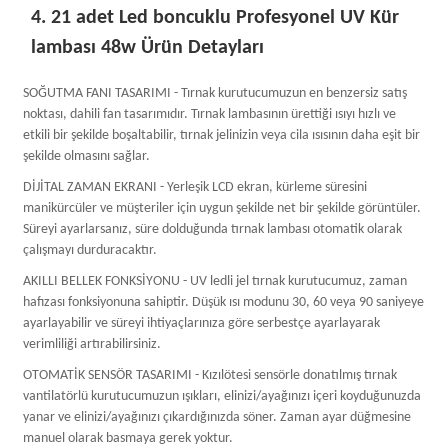
4. 21 adet Led boncuklu Profesyonel UV Kür
lambası 48w Ürün Detayları
SOĞUTMA FANI TASARIMI - Tırnak kurutucumuzun en benzersiz satış
noktası, dahili fan tasarımıdır. Tırnak lambasının ürettiği ısıyı hızlı ve
etkili bir şekilde boşaltabilir, tırnak jelinizin veya cila ısısının daha eşit bir
şekilde olmasını sağlar.
DİJİTAL ZAMAN EKRANI - Yerleşik LCD ekran, kürleme süresini
manikürcüler ve müşteriler için uygun şekilde net bir şekilde görüntüler.
Süreyi ayarlarsanız, süre dolduğunda tırnak lambası otomatik olarak
çalışmayı durduracaktır.
AKILLI BELLEK FONKSİYONU - UV ledli jel tırnak kurutucumuz, zaman
hafızası fonksiyonuna sahiptir. Düşük ısı modunu 30, 60 veya 90 saniyeye
ayarlayabilir ve süreyi ihtiyaçlarınıza göre serbestçe ayarlayarak
verimliliği artırabilirsiniz.
OTOMATİK SENSÖR TASARIMI - Kızılötesi sensörle donatılmış tırnak
vantilatörlü kurutucumuzun ışıkları, elinizi/ayağınızı içeri koyduğunuzda
yanar ve elinizi/ayağınızı çıkardığınızda söner. Zaman ayar düğmesine
manuel olarak basmaya gerek yoktur.