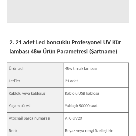
2. 21 adet Led boncuklu Profesyonel UV Kür
lambası 48w Ürün Parametresi (Şartname)
Ürün adı
48w tırnak lambası
Led'ler
21 adet
Kablolu veya kablosuz
Kablolu USB kablosu
Yaşam süresi
Yaklaşık 50000 saat
Atocnail parça numarası
ATC-UV20
Renk
Beyaz veya rengi özelleştirin