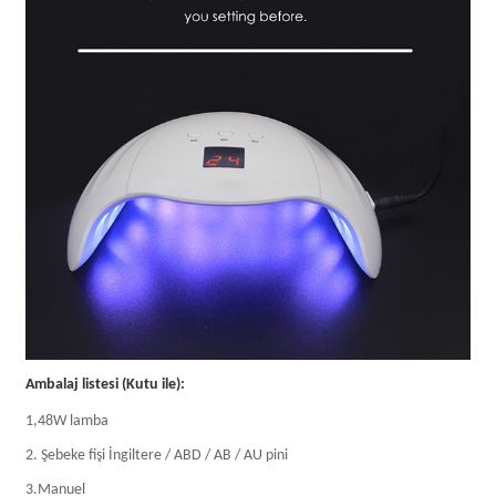
Ambalaj listesi (Kutu ile):
1,48W lamba
2. Şebeke fişi İngiltere / ABD / AB / AU pini
3.Manuel