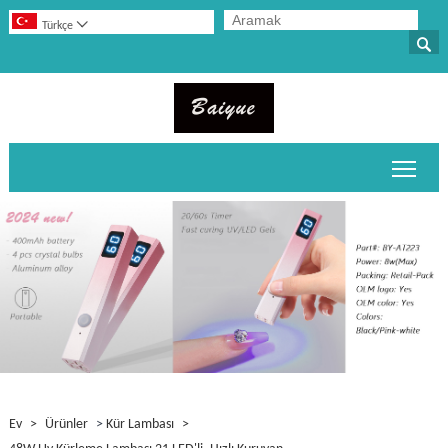

Türkçe

Ana 
Ev
>
Ürünler
>
Kür Lambası
>