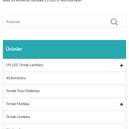
48W Uv Kürleme Lambası 21 LED'li, Hızlı Kuruyan
Ürünler
UV LED Tırnak Lambası
Jel Kurutucu
Tırnak Tozu Makinası
Tırnak Matkap
Tırnak Lambası