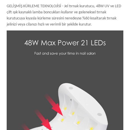
GELİŞMİŞ KÜRLEME TEKNOLOJİSİ - Jel tırnak kurutucu, 48W UV ve LED
çift ışık kaynaklı lamba boncukları kullanır ve geleneksel tırnak
kurutucuya kıyasla kürleme süresini neredeyse %60 kısaltarak tırnak
jelinizi veya cilanızı hızlı ve verimli bir şekilde kurutur.